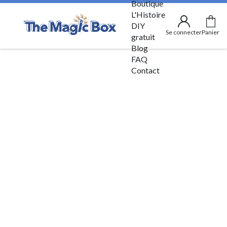
Boutique
L'Histoire
DIY
Se connecter
Panier
gratuit
Blog
FAQ
Contact
Conditions Générales
d'utilisation
Préambule
Le site
magicbox.fr
a pour objet de proposer à ses utilisateurs
et clients un service mensuel d’envoi d’une boîte surprise. Le
site
magicbox.fr
permet également à ses utilisateurs et
clients de commander sur une plateforme dédiée des produits